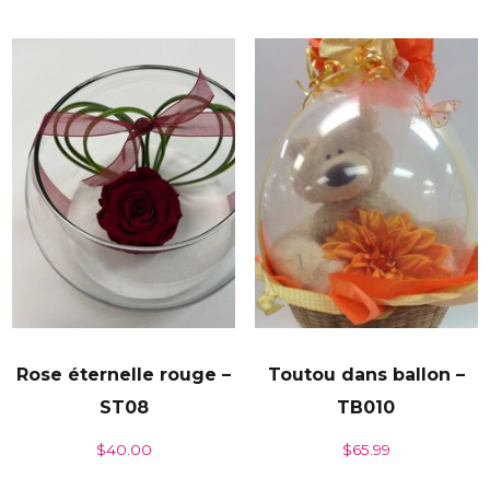
Rose éternelle rouge –
Toutou dans ballon –
ST08
TB010
$
40.00
$
65.99