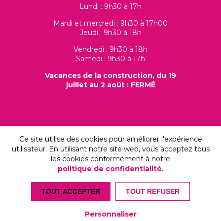
Lundi : 9h30 à 17h
Mardi et mercredi : 9h30 à 17h00
Jeudi : 9h30 à 18h
Vendredi : 9h30 à 18h
Samedi : 9h30 à 17h
Vacances de la construction, du 19
juillet au 2 août : FERMÉ
Ce site utilise des cookies pour améliorer l'expérience
utilisateur. En utilisant notre site web, vous acceptez tous
les cookies conformément à notre
politique de confidentialité
.
© 2026, Les Folleries Fleuries, tous droits réservés
TOUT ACCEPTER
TOUT REFUSER
Thème par
Concep
sim
Personnaliser