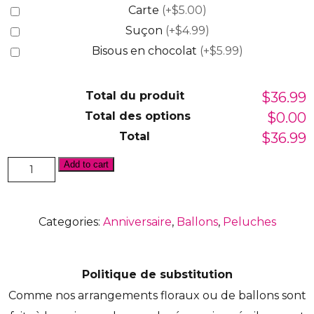
Carte
(+$5.00)
Suçon
(+$4.99)
Bisous en chocolat
(+$5.99)
Total du produit
$36.99
Total des options
$0.00
Total
$36.99
Toutou
Add to cart
dans
ballon
TB-
066
Categories:
Anniversaire
,
Ballons
,
Peluches
quantity
Politique de substitution
Comme nos arrangements floraux ou de ballons sont