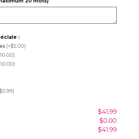
(maximum 20 mots)
éciale :
ses
(+$5.00)
10.00)
$10.00)
$5.99)
$41.99
$0.00
$41.99