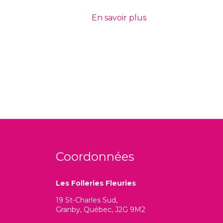
En savoir plus
Coordonnées
Les Folleries Fleuries
19 St-Charles Sud,
Granby, Québec, J2G 9M2