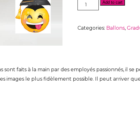
Bouquet
Add to cart
de
ballons
-
BB031
Categories:
Ballons
,
Grad
quantity
nt faits à la main par des employés passionnés, il se peu
es images le plus fidèlement possible. Il peut arriver qu