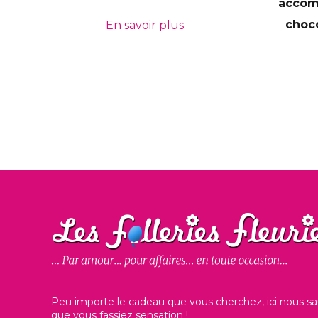
accom
choco
En savoir plus
Peu importe le cadeau que vous cherchez, ici nous sa
que vous fassiez sensation !