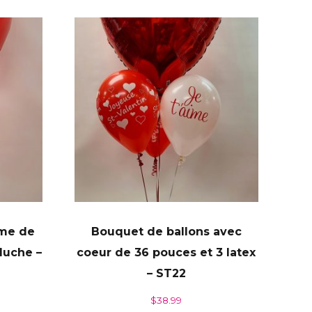
rme de
Bouquet de ballons avec
luche –
coeur de 36 pouces et 3 latex
– ST22
$
38.99