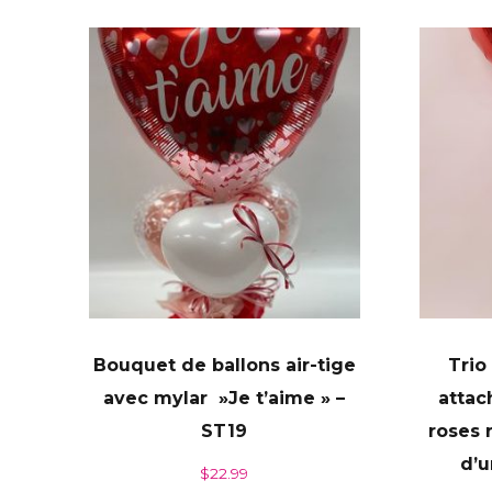
Bouquet de ballons air-tige
Trio
avec mylar »Je t’aime » –
attac
ST19
roses 
d’u
$
22.99