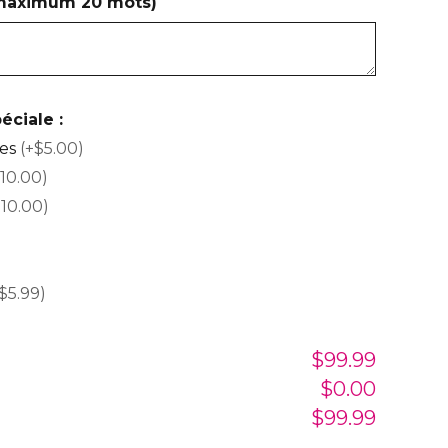
(maximum 20 mots)
éciale :
ses
(+$5.00)
10.00)
$10.00)
$5.99)
$99.99
$0.00
$99.99