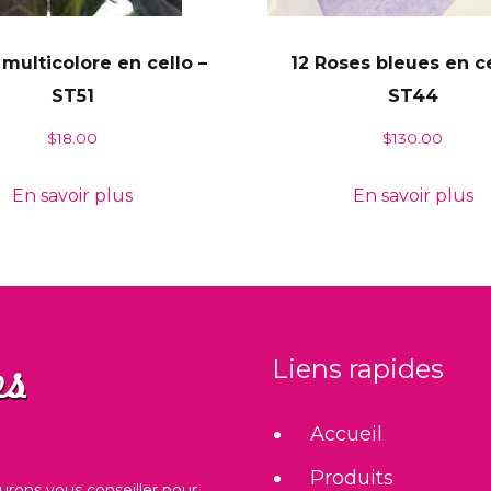
 multicolore en cello –
12 Roses bleues en ce
ST51
ST44
$
18.00
$
130.00
En savoir plus
En savoir plus
Liens rapides
Accueil
Produits
urons vous conseiller pour