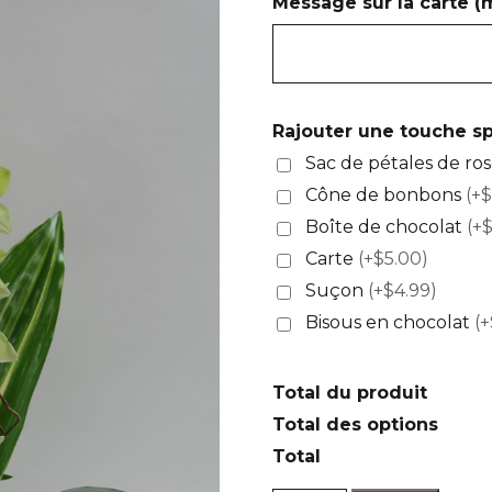
Message sur la carte 
Rajouter une touche sp
Sac de pétales de ro
Cône de bonbons
(+$
Boîte de chocolat
(+
Carte
(+$5.00)
Suçon
(+$4.99)
Bisous en chocolat
(+
Total du produit
Total des options
Total