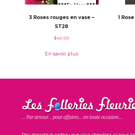
3 Roses rouges en vase –
1 Rose
ST28
$
40.00
En savoir plus
Peu importe le cadeau que vous cherchez, ici nous sa