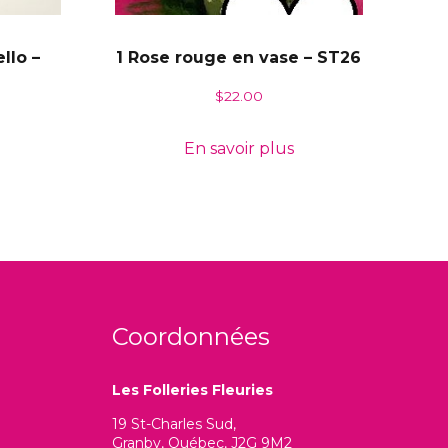
llo –
1 Rose rouge en vase – ST26
$
22.00
En savoir plus
Coordonnées
Les Folleries Fleuries
19 St-Charles Sud,
Granby, Québec, J2G 9M2