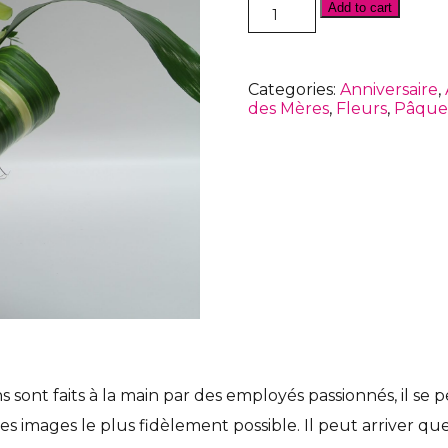
Arrangement
Add to cart
de
fleurs
-
AF159
Categories:
Anniversaire
,
quantity
des Mères
,
Fleurs
,
Pâque
nt faits à la main par des employés passionnés, il se peu
es images le plus fidèlement possible. Il peut arriver qu