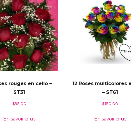
ses rouges en cello –
12 Roses multicolores 
ST31
– ST61
$
95.00
$
150.00
En savoir plus
En savoir plus