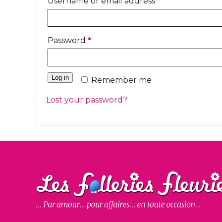
Username or email address
*
Password
*
Log in
Remember me
Lost your password?