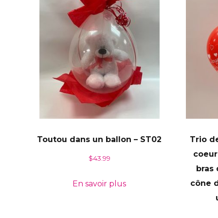
Toutou dans un ballon – ST02
Trio d
coeur
$
43.99
bras 
cône d
En savoir plus