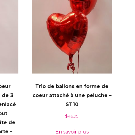
oeur
Trio de ballons en forme de
 de 3
coeur attaché à une peluche –
enlacé
ST10
out
$
46.99
îte de
rte –
En savoir plus