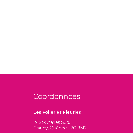
Coordonnées
Les Folleries Fleuries
19 St-Charles Sud,
Granby, Québec, J2G 9M2