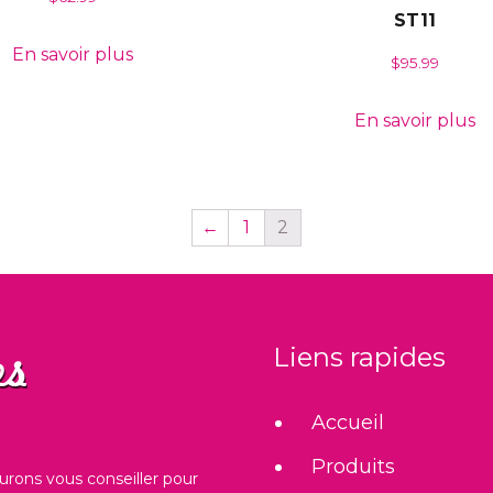
ST11
En savoir plus
$
95.99
En savoir plus
←
1
2
Liens rapides
Accueil
Produits
urons vous conseiller pour